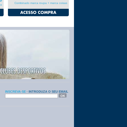
Combinado marca roupa + marca coisas
ído
INSCREVA-SE
· INTRODUZA O SEU EMAIL