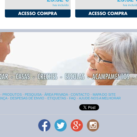
Iva incluído
Iva inclu
·
PRODUTOS
·
PESQUISA
·
ÁREA PRIVADA
·
CONTACTO
·
MAPA DO SITE
ANÇA
·
DESPESAS DE ENVIO
·
ETIQUETAS
·
FAQ
·
AJUDE-NOS A MELHORAR