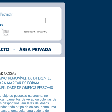
Produtos:
0
. Total:
0 €.
AR COISAS
ESIVO REMOVÍVEL, DE DIFERENTES
PARA MARCAR DE FORMA
FINIDADE DE OBJETOS PESSOAIS
s objetos pessoais na creche, no
s acampamentos de verão ou colónias de
os desportivos, em lares de idosos…
ndos todo o tipo de coisas, como uma
passo, uma bola, uma cadeira de