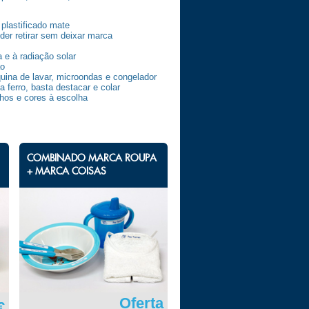
 plastificado mate
er retirar sem deixar marca
 e à radiação solar
ão
uina de lavar, microondas e congelador
 ferro, basta destacar e colar
hos e cores à escolha
COMBINADO MARCA ROUPA
+ MARCA COISAS
Oferta
€