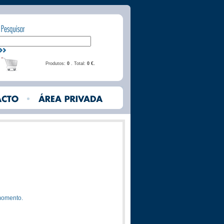
Produtos:
0
. Total:
0 €.
momento.