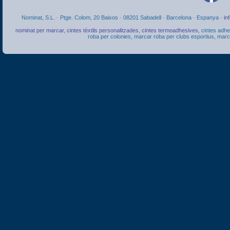
Nominat, S.L. · Ptge. Colom, 20 Baixos · 08201 Sabadell · Barcelona · Espanya ·
in
nominat per marcar
,
cintes tèxtils personalitzades
,
cintes termoadhesives
, cintes adh
roba per colonies, marcar roba per clubs esportius, marcar 